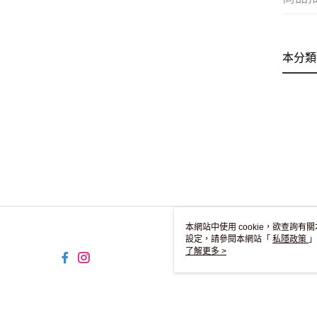
本分類
本網站中使用 cookie，欲查詢有關
設定，請參閱本網站「
私隱政策
」
用 cookie。
了解更多 >