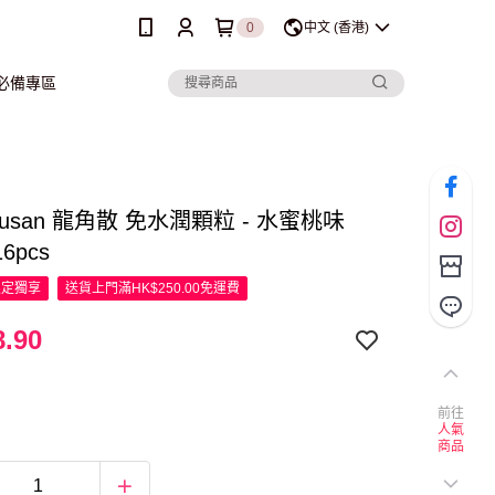
0
中文 (香港)
行必備專區
akusan 龍角散 免水潤顆粒 - 水蜜桃味
16pcs
限定
獨享
送貨上門滿HK$250.00免運費
.90
前往
人氣
商品