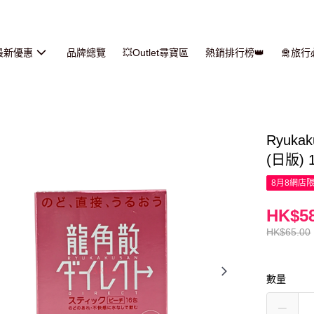
最新優惠
品牌總覽
💥Outlet尋寶區
熱銷排行榜👑
🛅旅
Ryuk
(日版) 
8月8網店
HK$58
HK$65.00
數量