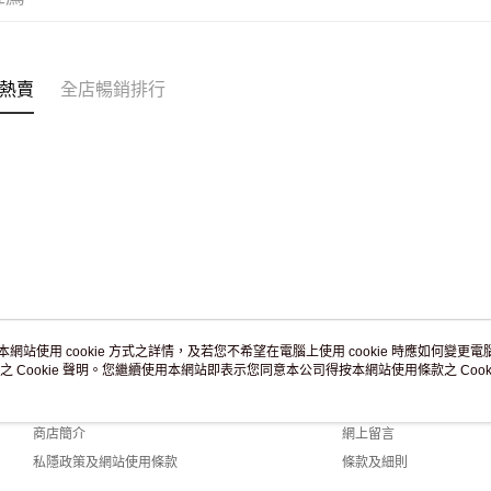
付款後門市
訂單作廢
免運費
熱賣
全店暢銷排行
本網站使用 cookie 方式之詳情，及若您不希望在電腦上使用 cookie 時應如何變更電腦的
之 Cookie 聲明。您繼續使用本網站即表示您同意本公司得按本網站使用條款之 Cooki
關於我們
客戶服務
品牌故事
購物說明
商店簡介
網上留言
私隱政策及網站使用條款
條款及細則