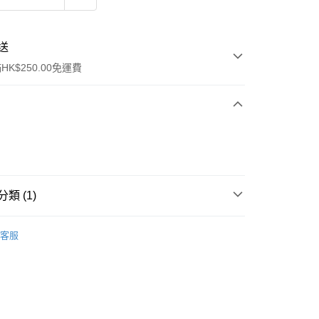
送
K$250.00免運費
類 (1)
ay
保健品
傷風咳嗽
潤喉
客服
流，訂單確認發貨後2-4個工作天送達
運費表
50.00 或以上免運費