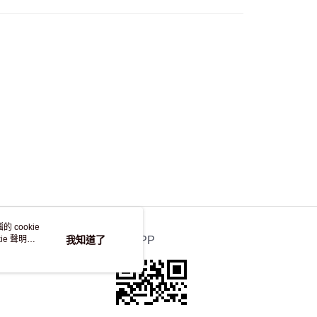
自取，訂單確認後2-4個工作天到店，7天內取。逾期後
，並不會安排重寄
 cookie
e 聲明使
我知道了
官方APP