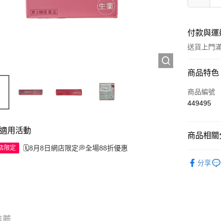
付款與運
送貨上門滿H
付款方式
商品特色
信用卡
商品編號
449495
Apple Pay
AlipayHK
適用活動
商品相關分
WeChat P
🗓️8月8日網店限定💭全場88折優惠
網店限定
西藥製品/
分享
送貨方式
JD京東物
滿 HK$2
推薦