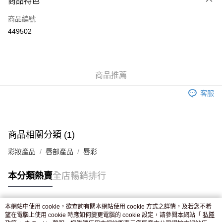
商品特色
信用卡
商品編號
Apple Pay
449502
AlipayHK
WeChat Pay
商品推薦
送貨方式
客服
JD京東物流，訂單確認發貨後2-4個工作天送達
運費表
滿 HK$250.00 或以上免運費
付款後門市自取，訂單確認後2-4個工作天到店，7天內取。逾期後
商品相關分類 (1)
訂單作廢，並不會安排重寄
彩妝產品
唇部產品
唇彩
免運費
本分類熱賣
全店暢銷排行
本網站中使用 cookie，欲查詢有關本網站使用 cookie 方式之詳情，及若您不希
熱門標籤
望在電腦上使用 cookie 時應如何變更電腦的 cookie 設定，請參閱本網站「
私隱