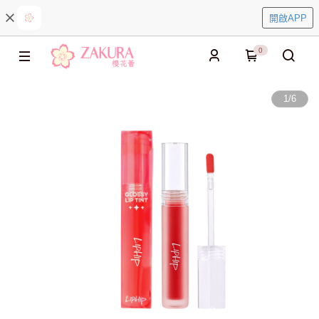
開啟APP
0
1
/
6