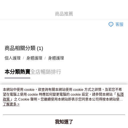
WeChat Pay
商品推薦
送貨方式
客服
JD京東物流，訂單確認發貨後2-4個工作天送達
運費表
滿 HK$250.00 或以上免運費
付款後門市自取，訂單確認後2-4個工作天到店，7天內取。逾期後
商品相關分類 (1)
訂單作廢，並不會安排重寄
個人護理
身體護理
身體護理
免運費
本分類熱賣
全店暢銷排行
本網站中使用 cookie，欲查詢有關本網站使用 cookie 方式之詳情，及若您不希
熱門標籤
望在電腦上使用 cookie 時應如何變更電腦的 cookie 設定，請參閱本網站「
私隱
政策
」之 Cookie 聲明。您繼續使用本網站即表示您同意本公司得按本網站使用
條款之 Cookie 聲明使用 cookie。
了解更多 >
熱銷排行
最新商品
人氣推薦
我知道了