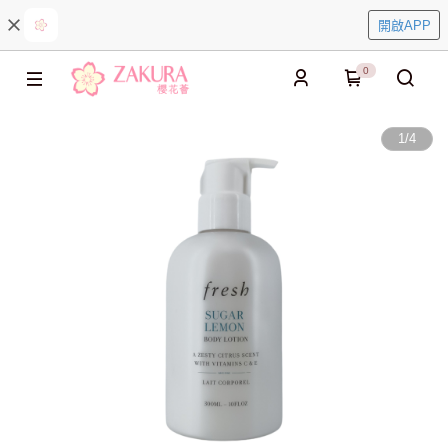
開啟APP
0
1
/
4