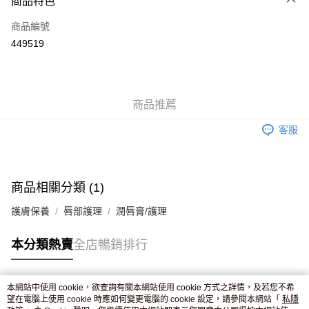
商品特色
信用卡
商品編號
Apple Pay
449519
AlipayHK
WeChat Pay
商品推薦
送貨方式
客服
JD京東物流，訂單確認發貨後2-4個工作天送達
運費表
滿 HK$250.00 或以上免運費
付款後門市自取，訂單確認後2-4個工作天到店，7天內取。逾期後
商品相關分類 (1)
訂單作廢，並不會安排重寄
護膚保養
唇部護理
潤唇膏/護理
免運費
本分類熱賣
全店暢銷排行
本網站中使用 cookie，欲查詢有關本網站使用 cookie 方式之詳情，及若您不希
熱門標籤
望在電腦上使用 cookie 時應如何變更電腦的 cookie 設定，請參閱本網站「
私隱