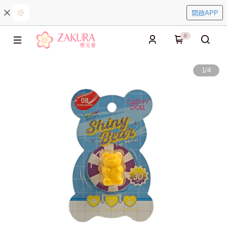
開啟APP
0
1
/
4