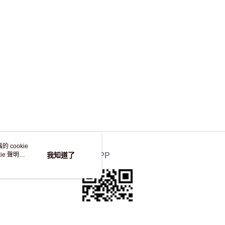
，並不會安排重寄
 cookie
e 聲明使
我知道了
官方APP