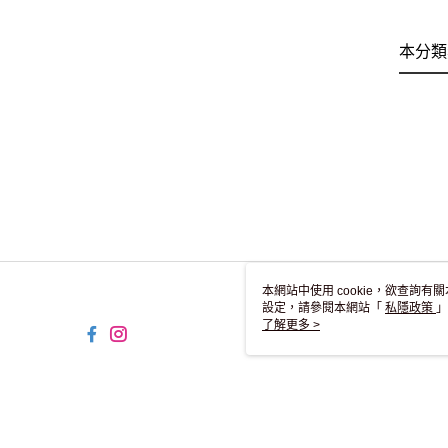
本分類
本網站中使用 cookie，欲查詢有關
設定，請參閱本網站「
私隱政策
」
用 cookie。
了解更多 >