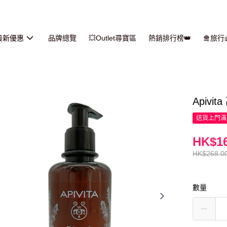
最新優惠
品牌總覽
💥Outlet尋寶區
熱銷排行榜👑
🛅旅
Apiv
送貨上門滿H
HK$16
HK$268.0
數量