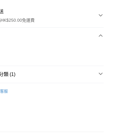
送
K$250.00免運費
類 (1)
ay
身體護理
身體護理
客服
流，訂單確認發貨後2-4個工作天送達
運費表
50.00 或以上免運費
自取，訂單確認後2-4個工作天到店，7天內取。逾期後