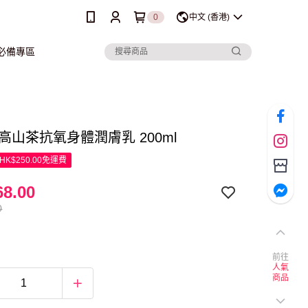
0
中文 (香港)
行必備專區
ita 高山茶抗氧身體潤膚乳 200ml
K$250.00免運費
8.00
0
前往
人氣
商品