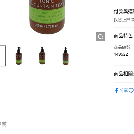
付款與運
送貨上門滿H
付款方式
商品特色
信用卡
商品編號
449522
Apple Pay
AlipayHK
商品相關分
WeChat P
個人護理
分享
送貨方式
JD京東物
滿 HK$2
推薦
付款後門市