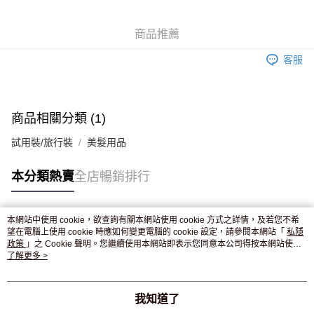
WeChat Pay
商品推薦
送貨方式
客服
JD京東物流，訂單確認發貨後2-4個工作天送達
運費表
滿 HK$250.00 或以上免運費
付款後門市自取，訂單確認後2-4個工作天到店，7天內取。逾期後
商品相關分類 (1)
訂單作廢，並不會安排重寄
試用裝/旅行裝
美髮用品
免運費
本分類熱賣
全店暢銷排行
本網站中使用 cookie，欲查詢有關本網站使用 cookie 方式之詳情，及若您不希
熱門標籤
望在電腦上使用 cookie 時應如何變更電腦的 cookie 設定，請參閱本網站「
私隱
政策
」之 Cookie 聲明。您繼續使用本網站即表示您同意本公司得按本網站使用
條款之 Cookie 聲明使用 cookie。
了解更多 >
熱銷排行
最新商品
人氣推薦
我知道了