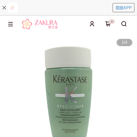
開啟APP
0
1
/
4