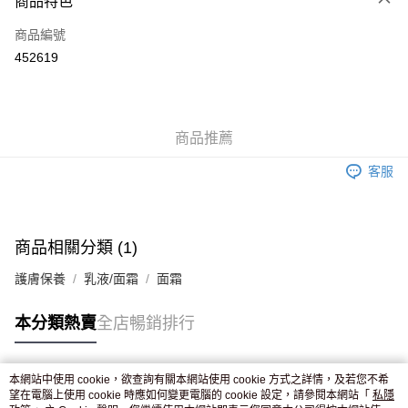
商品特色
信用卡
商品編號
Apple Pay
452619
AlipayHK
WeChat Pay
商品推薦
送貨方式
客服
JD京東物流，訂單確認發貨後2-4個工作天送達
運費表
滿 HK$250.00 或以上免運費
付款後門市自取，訂單確認後2-4個工作天到店，7天內取。逾期後
商品相關分類 (1)
訂單作廢，並不會安排重寄
護膚保養
乳液/面霜
面霜
免運費
本分類熱賣
全店暢銷排行
本網站中使用 cookie，欲查詢有關本網站使用 cookie 方式之詳情，及若您不希
熱門標籤
望在電腦上使用 cookie 時應如何變更電腦的 cookie 設定，請參閱本網站「
私隱