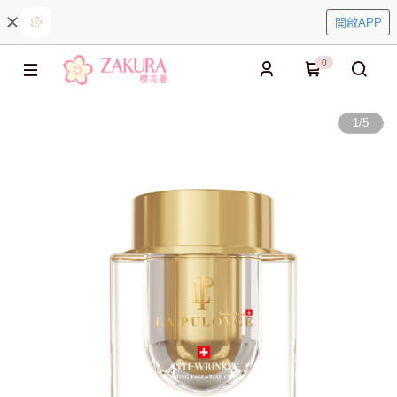
開啟APP
0
1
/
5