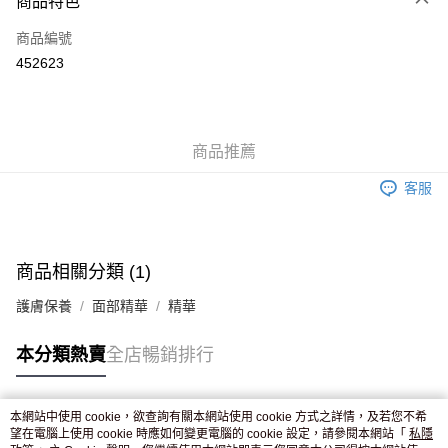
商品特色
信用卡
商品編號
Apple Pay
452623
AlipayHK
WeChat Pay
商品推薦
送貨方式
客服
JD京東物流，訂單確認發貨後2-4個工作天送達
運費表
滿 HK$250.00 或以上免運費
付款後門市自取，訂單確認後2-4個工作天到店，7天內取。逾期後
商品相關分類 (1)
訂單作廢，並不會安排重寄
護膚保養
面部精華
精華
免運費
本分類熱賣
全店暢銷排行
本網站中使用 cookie，欲查詢有關本網站使用 cookie 方式之詳情，及若您不希
熱門標籤
望在電腦上使用 cookie 時應如何變更電腦的 cookie 設定，請參閱本網站「
私隱