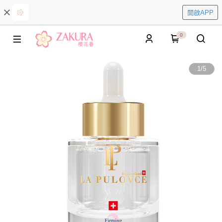
開啟APP
0
1
/
5