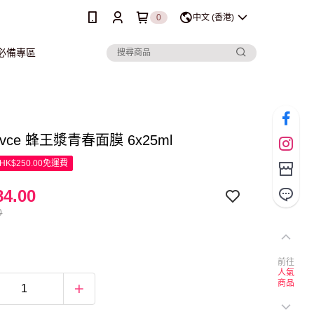
0
中文 (香港)
行必備專區
lovce 蜂王漿青春面膜 6x25ml
K$250.00免運費
4.00
0
前往
人氣
商品