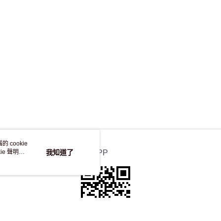
，並不會安排重寄
 cookie
e 聲明使
我知道了
官方APP