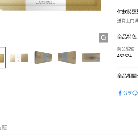
付款與運
送貨上門滿H
付款方式
商品特色
信用卡
商品編號
452624
Apple Pay
AlipayHK
商品相關分
WeChat P
護膚保養
分享
送貨方式
JD京東物
滿 HK$2
推薦
付款後門市