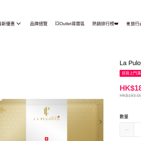
最新優惠
品牌總覽
💥Outlet尋寶區
熱銷排行榜👑
🛅旅
La Pu
送貨上門滿H
HK$18
HK$193.0
數量