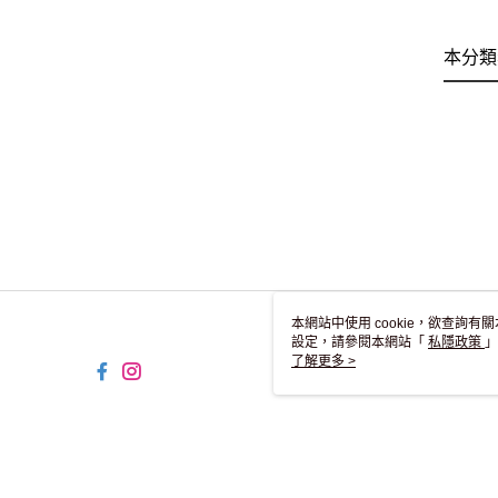
本分類
本網站中使用 cookie，欲查詢有關
設定，請參閱本網站「
私隱政策
」
用 cookie。
了解更多 >