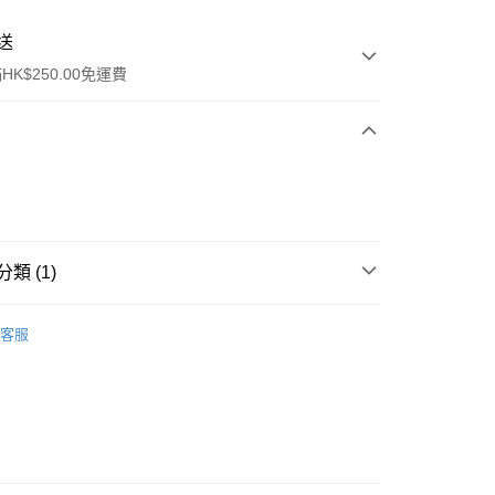
送
K$250.00免運費
類 (1)
ay
面膜
片裝面膜
客服
流，訂單確認發貨後2-4個工作天送達
運費表
50.00 或以上免運費
自取，訂單確認後2-4個工作天到店，7天內取。逾期後