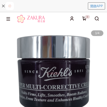
開啟APP
0
1
/
4