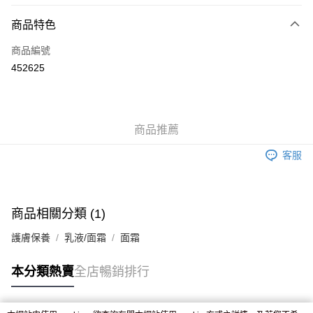
付款方式
商品特色
信用卡
商品編號
Apple Pay
452625
AlipayHK
WeChat Pay
商品推薦
送貨方式
客服
JD京東物流，訂單確認發貨後2-4個工作天送達
運費表
滿 HK$250.00 或以上免運費
付款後門市自取，訂單確認後2-4個工作天到店，7天內取。逾期後
商品相關分類 (1)
訂單作廢，並不會安排重寄
護膚保養
乳液/面霜
面霜
免運費
本分類熱賣
全店暢銷排行