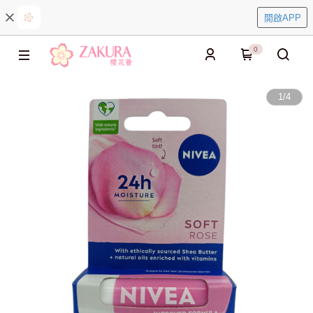
開啟APP
0
1
/
4