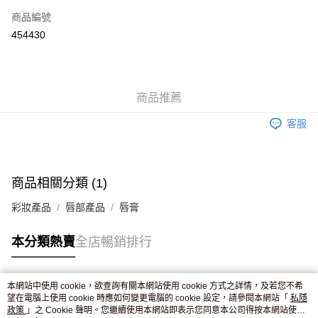
商品編號
Apple Pay
454430
AlipayHK
WeChat Pay
商品推薦
送貨方式
客服
JD京東物流，訂單確認發貨後2-4個工作天送達
運費表
滿 HK$250.00 或以上免運費
付款後門市自取，訂單確認後2-4個工作天到店，7天內取。逾期後
商品相關分類 (1)
訂單作廢，並不會安排重寄
彩妝產品
唇部產品
唇膏
免運費
本分類熱賣
全店暢銷排行
本網站中使用 cookie，欲查詢有關本網站使用 cookie 方式之詳情，及若您不希
熱門標籤
望在電腦上使用 cookie 時應如何變更電腦的 cookie 設定，請參閱本網站「
私隱
政策
」之 Cookie 聲明。您繼續使用本網站即表示您同意本公司得按本網站使用