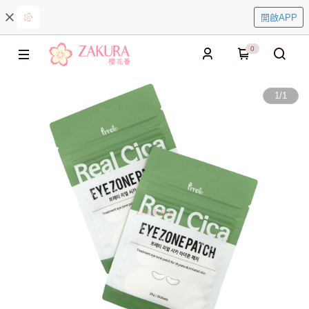
開啟APP
0
1
/
1