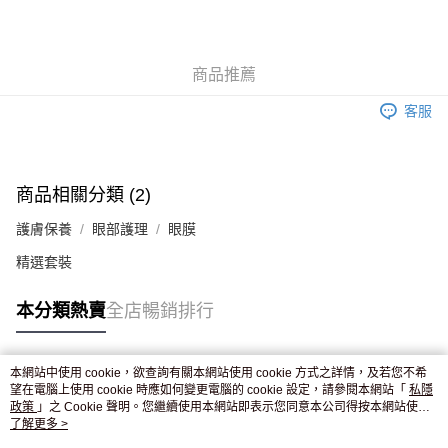
AlipayHK
WeChat Pay
商品推薦
送貨方式
客服
JD京東物流，訂單確認發貨後2-4個工作天送達
運費表
滿 HK$250.00 或以上免運費
付款後門市自取，訂單確認後2-4個工作天到店，7天內取。逾期後
商品相關分類 (2)
訂單作廢，並不會安排重寄
護膚保養
眼部護理
眼膜
免運費
精選套裝
本分類熱賣
全店暢銷排行
本網站中使用 cookie，欲查詢有關本網站使用 cookie 方式之詳情，及若您不希
熱門標籤
望在電腦上使用 cookie 時應如何變更電腦的 cookie 設定，請參閱本網站「
私隱
政策
」之 Cookie 聲明。您繼續使用本網站即表示您同意本公司得按本網站使用
條款之 Cookie 聲明使用 cookie。
了解更多 >
熱銷排行
最新商品
人氣推薦