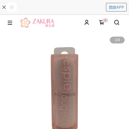
開啟APP
0
1
/
4