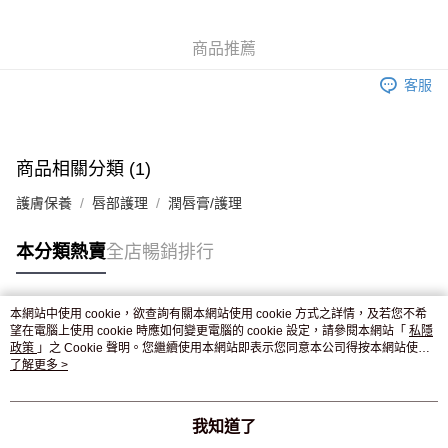
WeChat Pay
商品推薦
送貨方式
客服
JD京東物流，訂單確認發貨後2-4個工作天送達
運費表
滿 HK$250.00 或以上免運費
付款後門市自取，訂單確認後2-4個工作天到店，7天內取。逾期後
商品相關分類 (1)
訂單作廢，並不會安排重寄
護膚保養
唇部護理
潤唇膏/護理
免運費
本分類熱賣
全店暢銷排行
本網站中使用 cookie，欲查詢有關本網站使用 cookie 方式之詳情，及若您不希
熱門標籤
望在電腦上使用 cookie 時應如何變更電腦的 cookie 設定，請參閱本網站「
私隱
政策
」之 Cookie 聲明。您繼續使用本網站即表示您同意本公司得按本網站使用
條款之 Cookie 聲明使用 cookie。
了解更多 >
熱銷排行
最新商品
人氣推薦
我知道了