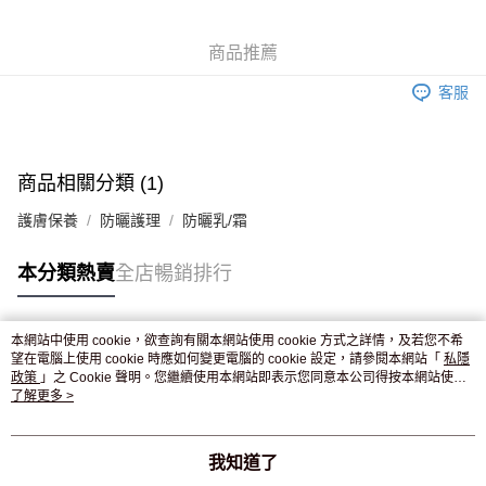
WeChat Pay
商品推薦
送貨方式
客服
JD京東物流，訂單確認發貨後2-4個工作天送達
運費表
滿 HK$250.00 或以上免運費
付款後門市自取，訂單確認後2-4個工作天到店，7天內取。逾期後
商品相關分類 (1)
訂單作廢，並不會安排重寄
護膚保養
防曬護理
防曬乳/霜
免運費
本分類熱賣
全店暢銷排行
本網站中使用 cookie，欲查詢有關本網站使用 cookie 方式之詳情，及若您不希
熱門標籤
望在電腦上使用 cookie 時應如何變更電腦的 cookie 設定，請參閱本網站「
私隱
政策
」之 Cookie 聲明。您繼續使用本網站即表示您同意本公司得按本網站使用
條款之 Cookie 聲明使用 cookie。
了解更多 >
熱銷排行
最新商品
人氣推薦
我知道了