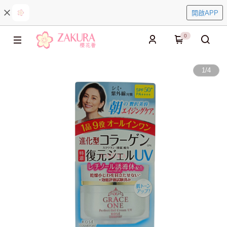
開啟APP
0
1
/
4