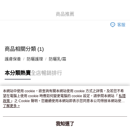
WeChat Pay
商品推薦
送貨方式
客服
JD京東物流，訂單確認發貨後2-4個工作天送達
運費表
滿 HK$250.00 或以上免運費
付款後門市自取，訂單確認後2-4個工作天到店，7天內取。逾期後
商品相關分類 (1)
訂單作廢，並不會安排重寄
護膚保養
防曬護理
防曬乳/霜
免運費
本分類熱賣
全店暢銷排行
本網站中使用 cookie，欲查詢有關本網站使用 cookie 方式之詳情，及若您不希
熱門標籤
望在電腦上使用 cookie 時應如何變更電腦的 cookie 設定，請參閱本網站「
私隱
政策
」之 Cookie 聲明。您繼續使用本網站即表示您同意本公司得按本網站使用
條款之 Cookie 聲明使用 cookie。
了解更多 >
熱銷排行
最新商品
人氣推薦
我知道了