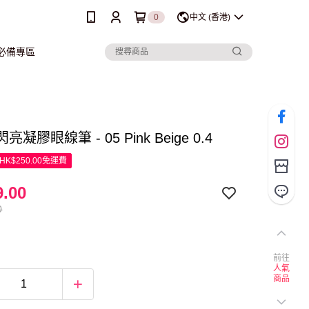
0
中文 (香港)
行必備專區
 閃亮凝膠眼線筆 - 05 Pink Beige 0.4
K$250.00免運費
.00
0
前往
人氣
商品