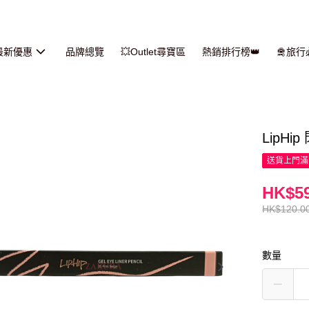
最新優惠
品牌總覽
💥Outlet尋寶區
熱銷排行榜👑
🛅旅
LipHip
送貨上門滿H
HK$59
HK$120.0
數量