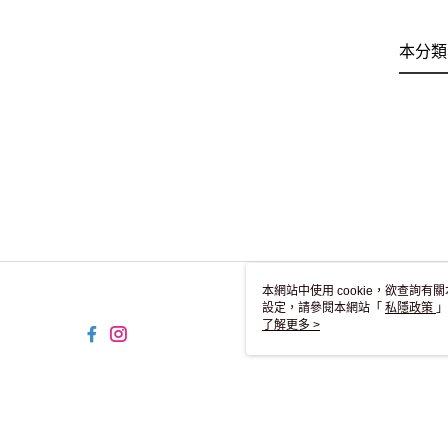
本分類
本網站中使用 cookie，欲查詢有關
設定，請參閱本網站「
私隱政策
」
用 cookie。
了解更多 >