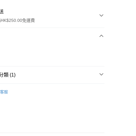
送
K$250.00免運費
類 (1)
ay
眼部彩妝
眼線
客服
流，訂單確認發貨後2-4個工作天送達
運費表
50.00 或以上免運費
自取，訂單確認後2-4個工作天到店，7天內取。逾期後