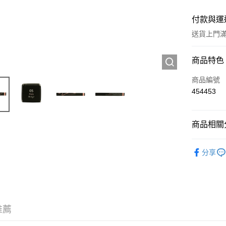
付款與運
送貨上門滿H
付款方式
商品特色
信用卡
商品編號
454453
Apple Pay
AlipayHK
商品相關分
WeChat P
彩妝產品
分享
送貨方式
JD京東物
滿 HK$2
推薦
付款後門市