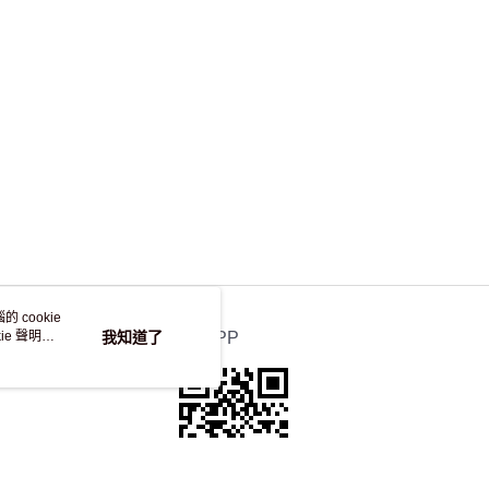
，並不會安排重寄
 cookie
e 聲明使
我知道了
官方APP