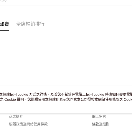
付款後門市
訂單作廢
免運費
熱賣
全店暢銷排行
本網站使用 cookie 方式之詳情，及若您不希望在電腦上使用 cookie 時應如何變更電腦的
之 Cookie 聲明。您繼續使用本網站即表示您同意本公司得按本網站使用條款之 Cooki
關於我們
客戶服務
品牌故事
購物說明
商店簡介
網上留言
私隱政策及網站使用條款
條款及細則