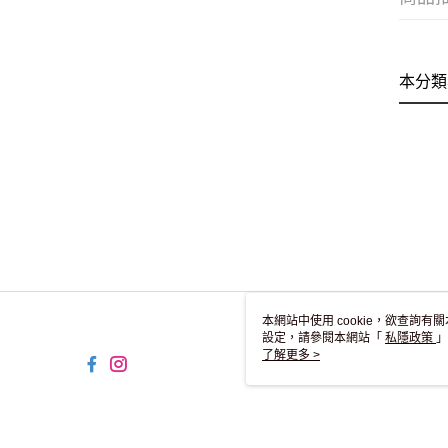
本分類
本網站中使用 cookie，欲查詢有關
設定，請參閱本網站「
私隱政策
」
用 cookie。
了解更多 >