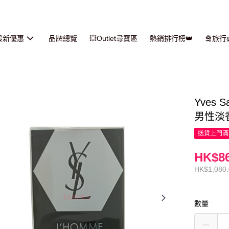
最新優惠
品牌總覽
💥Outlet尋寶區
熱銷排行榜👑
🛅旅
Yves 
男性淡香
送貨上門滿H
HK$86
HK$1,080
數量