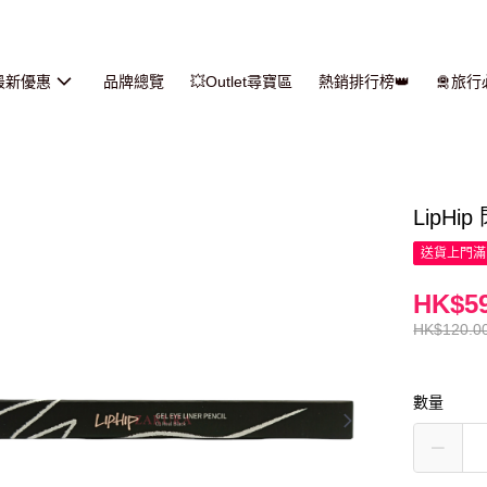
最新優惠
品牌總覽
💥Outlet尋寶區
熱銷排行榜👑
🛅旅
LipHip
送貨上門滿H
HK$59
HK$120.0
數量