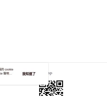
，並不會安排重寄
 cookie
e 聲明使
我知道了
官方APP