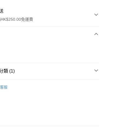
送
K$250.00免運費
類 (1)
ay
眼部彩妝
眼線
客服
流，訂單確認發貨後2-4個工作天送達
運費表
50.00 或以上免運費
自取，訂單確認後2-4個工作天到店，7天內取。逾期後