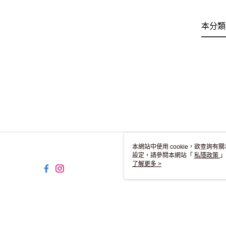
本分類
本網站中使用 cookie，欲查詢有關
設定，請參閱本網站「
私隱政策
」
用 cookie。
了解更多 >