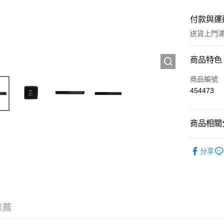
付款與運
送貨上門滿H
付款方式
商品特色
信用卡
商品編號
454473
Apple Pay
AlipayHK
商品相關分
WeChat P
彩妝產品
分享
送貨方式
JD京東物
滿 HK$2
推薦
付款後門市