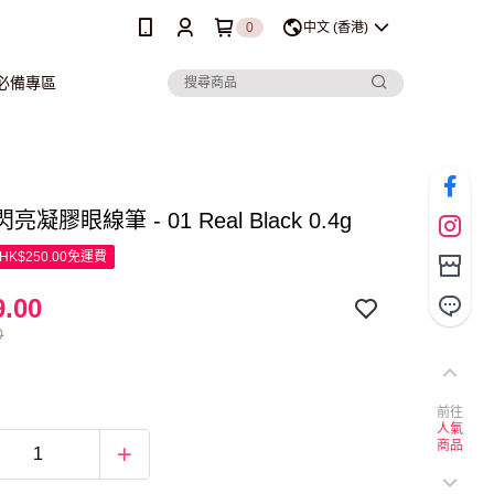
0
中文 (香港)
行必備專區
 閃亮凝膠眼線筆 - 01 Real Black 0.4g
K$250.00免運費
.00
0
前往
人氣
商品