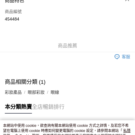
商品特色
信用卡
商品編號
Apple Pay
454484
AlipayHK
WeChat Pay
商品推薦
送貨方式
客服
JD京東物流，訂單確認發貨後2-4個工作天送達
運費表
滿 HK$250.00 或以上免運費
付款後門市自取，訂單確認後2-4個工作天到店，7天內取。逾期後
商品相關分類 (1)
訂單作廢，並不會安排重寄
彩妝產品
眼部彩妝
眼線
免運費
本分類熱賣
全店暢銷排行
本網站中使用 cookie，欲查詢有關本網站使用 cookie 方式之詳情，及若您不希
熱門標籤
望在電腦上使用 cookie 時應如何變更電腦的 cookie 設定，請參閱本網站「
私隱