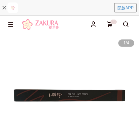
開啟APP
0
1
/
4