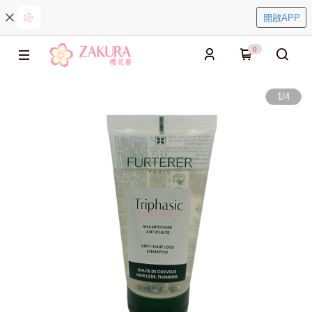
開啟APP
0
1
/
4