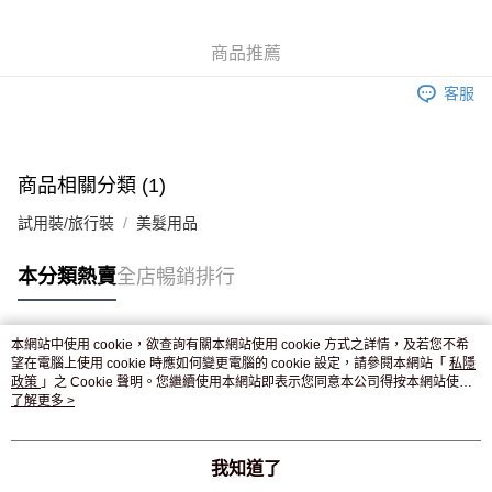
WeChat Pay
商品推薦
送貨方式
客服
JD京東物流，訂單確認發貨後2-4個工作天送達
運費表
滿 HK$250.00 或以上免運費
付款後門市自取，訂單確認後2-4個工作天到店，7天內取。逾期後
商品相關分類 (1)
訂單作廢，並不會安排重寄
試用裝/旅行裝
美髮用品
免運費
本分類熱賣
全店暢銷排行
本網站中使用 cookie，欲查詢有關本網站使用 cookie 方式之詳情，及若您不希
熱門標籤
望在電腦上使用 cookie 時應如何變更電腦的 cookie 設定，請參閱本網站「
私隱
政策
」之 Cookie 聲明。您繼續使用本網站即表示您同意本公司得按本網站使用
條款之 Cookie 聲明使用 cookie。
了解更多 >
熱銷排行
最新商品
人氣推薦
我知道了