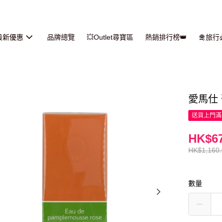
最新優惠
品牌總覽
💥Outlet尋寶區
熱銷排行榜👑
🛅旅
愛馬仕 
送貨上門滿H
HK$67
HK$1,160
數量