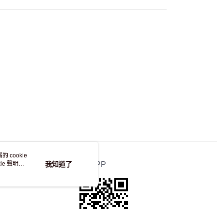
，並不會安排重寄
 cookie
e 聲明使
我知道了
官方APP