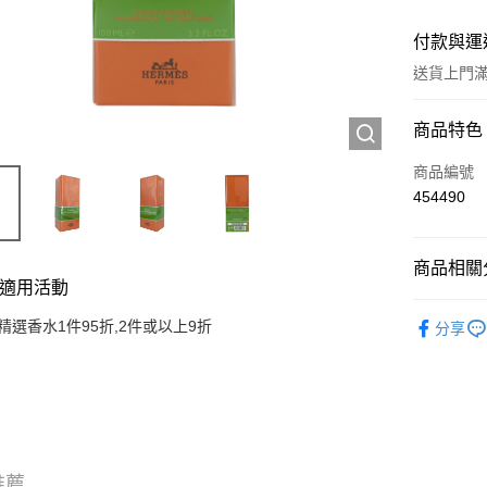
付款與運
送貨上門滿H
付款方式
商品特色
信用卡
商品編號
454490
Apple Pay
AlipayHK
商品相關分
適用活動
WeChat P
香水產品
精選香水1件95折,2件或以上9折
分享
送貨方式
JD京東物
滿 HK$2
付款後門市
推薦