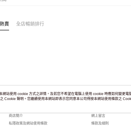
訂單作廢
免運費
熱賣
全店暢銷排行
本網站使用 cookie 方式之詳情，及若您不希望在電腦上使用 cookie 時應如何變更電腦的
之 Cookie 聲明。您繼續使用本網站即表示您同意本公司得按本網站使用條款之 Cooki
關於我們
客戶服務
品牌故事
購物說明
商店簡介
網上留言
私隱政策及網站使用條款
條款及細則