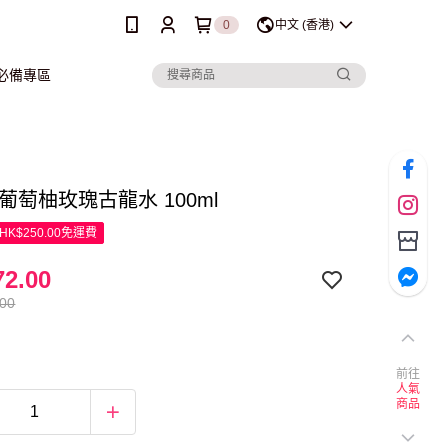
0
中文 (香港)
行必備專區
葡萄柚玫瑰古龍水 100ml
K$250.00免運費
2.00
.00
前往
人氣
商品