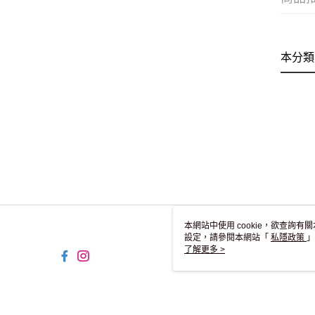
本分類
本網站中使用 cookie，欲查詢有關
設定，請參閱本網站「
私隱政策
」
用 cookie。
了解更多 >