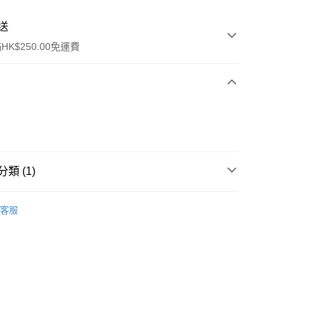
送
K$250.00免運費
類 (1)
ay
男士香水
古龍水
客服
流，訂單確認發貨後2-4個工作天送達
運費表
50.00 或以上免運費
自取，訂單確認後2-4個工作天到店，7天內取。逾期後