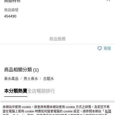
商品特色
信用卡
商品編號
Apple Pay
454490
AlipayHK
WeChat Pay
商品推薦
送貨方式
客服
JD京東物流，訂單確認發貨後2-4個工作天送達
運費表
滿 HK$250.00 或以上免運費
付款後門市自取，訂單確認後2-4個工作天到店，7天內取。逾期後
商品相關分類 (1)
訂單作廢，並不會安排重寄
香水產品
男士香水
古龍水
免運費
本分類熱賣
全店暢銷排行
本網站中使用 cookie，欲查詢有關本網站使用 cookie 方式之詳情，及若您不希
熱門標籤
望在電腦上使用 cookie 時應如何變更電腦的 cookie 設定，請參閱本網站「
私隱