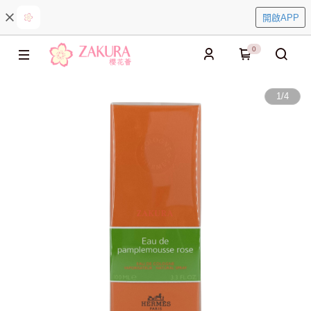
開啟APP
0
1
/
4