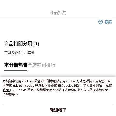
WeChat Pay
商品推薦
送貨方式
客服
JD京東物流，訂單確認發貨後2-4個工作天送達
運費表
滿 HK$250.00 或以上免運費
付款後門市自取，訂單確認後2-4個工作天到店，7天內取。逾期後
商品相關分類 (1)
訂單作廢，並不會安排重寄
工具及配件
其他
免運費
本分類熱賣
全店暢銷排行
本網站中使用 cookie，欲查詢有關本網站使用 cookie 方式之詳情，及若您不希
熱門標籤
望在電腦上使用 cookie 時應如何變更電腦的 cookie 設定，請參閱本網站「
私隱
政策
」之 Cookie 聲明。您繼續使用本網站即表示您同意本公司得按本網站使用
條款之 Cookie 聲明使用 cookie。
了解更多 >
熱銷排行
最新商品
人氣推薦
我知道了