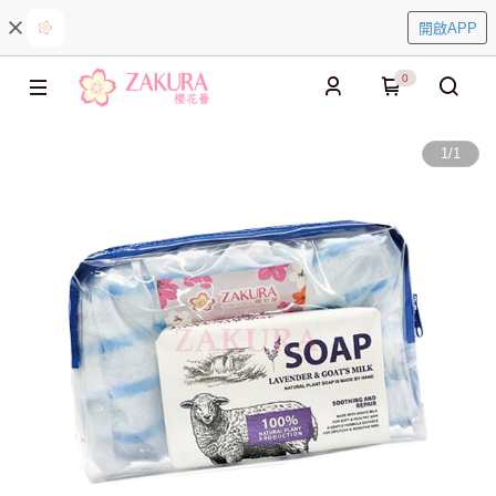
開啟APP
0
1
/
1