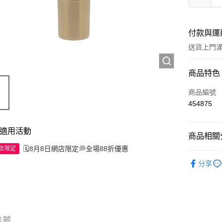
付款與運
送貨上門滿H
付款方式
商品特色
信用卡
商品編號
454875
Apple Pay
AlipayHK
適用活動
商品相關分
WeChat P
🗓️8月8日網店限定💭全場88折優惠
網店限定
試用裝/旅
分享
送貨方式
JD京東物
滿 HK$2
推薦