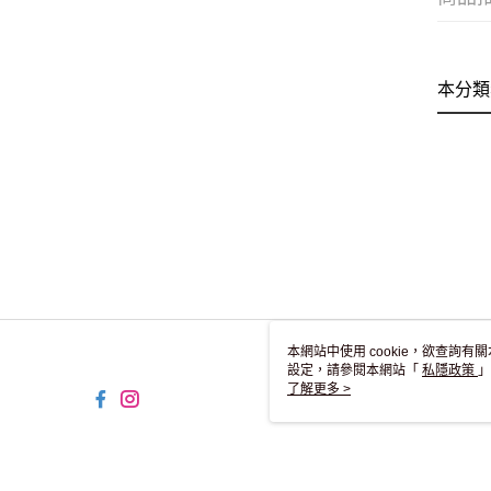
本分類
本網站中使用 cookie，欲查詢有關
設定，請參閱本網站「
私隱政策
」
用 cookie。
了解更多 >