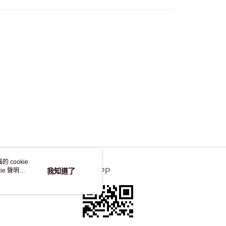
自取，訂單確認後2-4個工作天到店，7天內取。逾期後
，並不會安排重寄
 cookie
e 聲明使
我知道了
官方APP