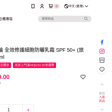
0
中文 (香港)
行必備專區
 全效修護細胞防曬乳霜 SPF 50+ (旅
ml
限定
獨享
送貨上門滿HK$250.00免運費
.00
0
前往
人氣
商品