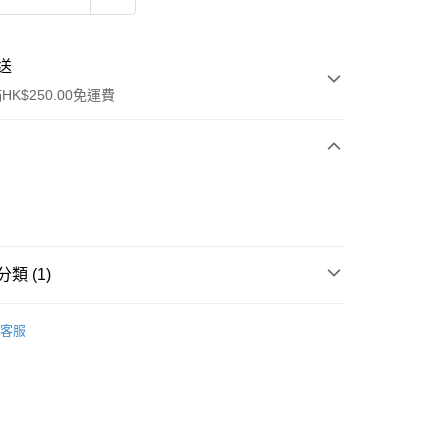
送
K$250.00免運費
類 (1)
ay
行裝
護膚保養
客服
流，訂單確認發貨後2-4個工作天送達
運費表
50.00 或以上免運費