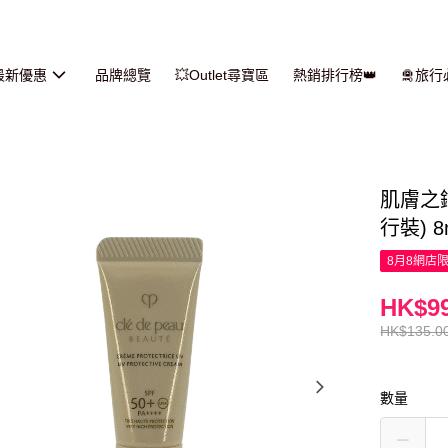
最新優惠
品牌總覽
💥Outlet尋寶區
熱銷排行榜👑
🛅旅
肌膚之鑰
行裝) 8
8月8網店
HK$99
HK$135.0
數量