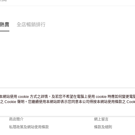
付款後門市
訂單作廢
免運費
熱賣
全店暢銷排行
本網站使用 cookie 方式之詳情，及若您不希望在電腦上使用 cookie 時應如何變更電腦的
之 Cookie 聲明。您繼續使用本網站即表示您同意本公司得按本網站使用條款之 Cooki
關於我們
客戶服務
品牌故事
購物說明
商店簡介
網上留言
私隱政策及網站使用條款
條款及細則