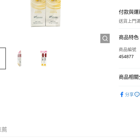
付款與運
送貨上門滿H
付款方式
商品特色
信用卡
商品編號
454877
Apple Pay
AlipayHK
商品相關分
WeChat P
個人護理
分享
精選套裝
送貨方式
JD京東物
滿 HK$2
推薦
付款後門市