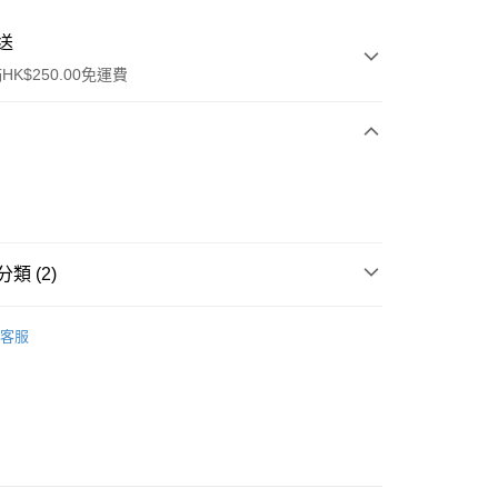
送
K$250.00免運費
類 (2)
ay
口腔護理
牙膏
客服
流，訂單確認發貨後2-4個工作天送達
運費表
50.00 或以上免運費
自取，訂單確認後2-4個工作天到店，7天內取。逾期後