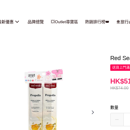
最新優惠
品牌總覽
💥Outlet尋寶區
熱銷排行榜👑
🛅旅
Red S
送貨上門滿H
HK$51
HK$74.00
數量