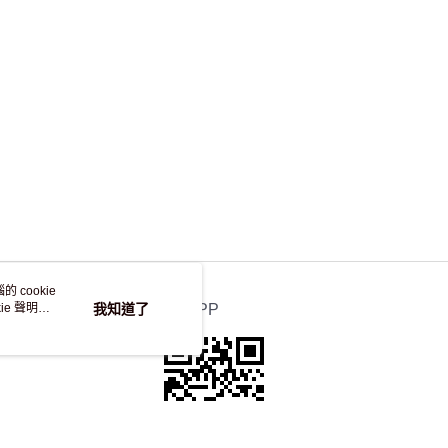
，並不會安排重寄
 cookie
e 聲明使
我知道了
官方APP