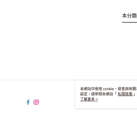
本分類
本網站中使用 cookie，欲查詢有關
設定，請參閱本網站「
私隱政策
」
用 cookie。
了解更多 >