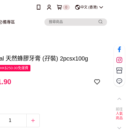
0
中文 (香港)
行必備專區
eal 天然蜂膠牙膏 (孖裝) 2pcsx100g
K$250.00免運費
.90
前往
人氣
商品