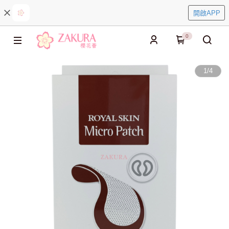
開啟APP
0
1
/
4