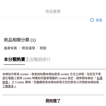
WeChat Pay
商品推薦
送貨方式
客服
JD京東物流，訂單確認發貨後2-4個工作天送達
運費表
滿 HK$250.00 或以上免運費
付款後門市自取，訂單確認後2-4個工作天到店，7天內取。逾期後
商品相關分類 (1)
訂單作廢，並不會安排重寄
護膚保養
眼部護理
眼膜
免運費
本分類熱賣
全店暢銷排行
本網站中使用 cookie，欲查詢有關本網站使用 cookie 方式之詳情，及若您不希
熱門標籤
望在電腦上使用 cookie 時應如何變更電腦的 cookie 設定，請參閱本網站「
私隱
政策
」之 Cookie 聲明。您繼續使用本網站即表示您同意本公司得按本網站使用
條款之 Cookie 聲明使用 cookie。
了解更多 >
熱銷排行
最新商品
人氣推薦
我知道了