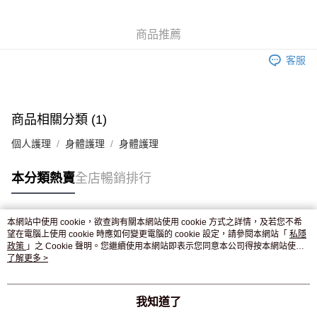
WeChat Pay
商品推薦
送貨方式
客服
JD京東物流，訂單確認發貨後2-4個工作天送達
運費表
滿 HK$250.00 或以上免運費
付款後門市自取，訂單確認後2-4個工作天到店，7天內取。逾期後
商品相關分類 (1)
訂單作廢，並不會安排重寄
個人護理
身體護理
身體護理
免運費
本分類熱賣
全店暢銷排行
本網站中使用 cookie，欲查詢有關本網站使用 cookie 方式之詳情，及若您不希
熱門標籤
望在電腦上使用 cookie 時應如何變更電腦的 cookie 設定，請參閱本網站「
私隱
政策
」之 Cookie 聲明。您繼續使用本網站即表示您同意本公司得按本網站使用
條款之 Cookie 聲明使用 cookie。
了解更多 >
熱銷排行
最新商品
人氣推薦
我知道了