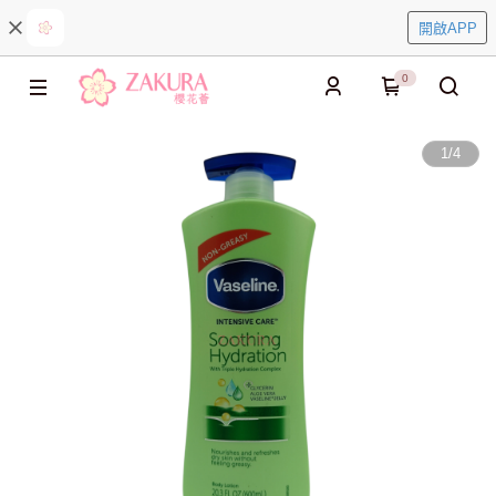
開啟APP
0
1
/
4