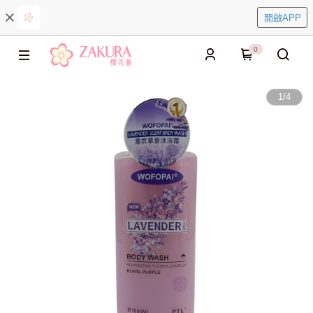
開啟APP
0
1
/
4