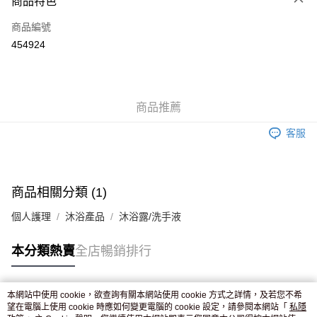
商品特色
信用卡
商品編號
Apple Pay
454924
AlipayHK
WeChat Pay
商品推薦
送貨方式
客服
JD京東物流，訂單確認發貨後2-4個工作天送達
運費表
滿 HK$250.00 或以上免運費
付款後門市自取，訂單確認後2-4個工作天到店，7天內取。逾期後
商品相關分類 (1)
訂單作廢，並不會安排重寄
個人護理
沐浴產品
沐浴露/洗手液
免運費
本分類熱賣
全店暢銷排行
本網站中使用 cookie，欲查詢有關本網站使用 cookie 方式之詳情，及若您不希
熱門標籤
望在電腦上使用 cookie 時應如何變更電腦的 cookie 設定，請參閱本網站「
私隱