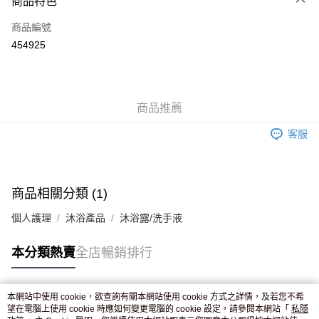
商品特色
信用卡
商品編號
Apple Pay
454925
AlipayHK
WeChat Pay
商品推薦
送貨方式
客服
JD京東物流，訂單確認發貨後2-4個工作天送達
運費表
滿 HK$250.00 或以上免運費
付款後門市自取，訂單確認後2-4個工作天到店，7天內取。逾期後
商品相關分類 (1)
訂單作廢，並不會安排重寄
個人護理
沐浴產品
沐浴露/洗手液
免運費
本分類熱賣
全店暢銷排行
本網站中使用 cookie，欲查詢有關本網站使用 cookie 方式之詳情，及若您不希
熱門標籤
望在電腦上使用 cookie 時應如何變更電腦的 cookie 設定，請參閱本網站「
私隱