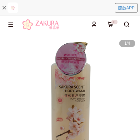
開啟APP
0
1
/
4