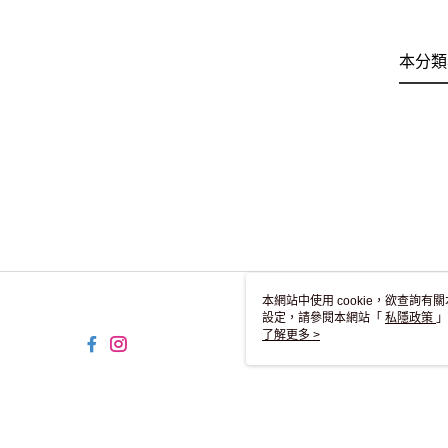
本分類
本網站中使用 cookie，欲查詢有關
設定，請參閱本網站「
私隱政策
」
用 cookie。
了解更多 >