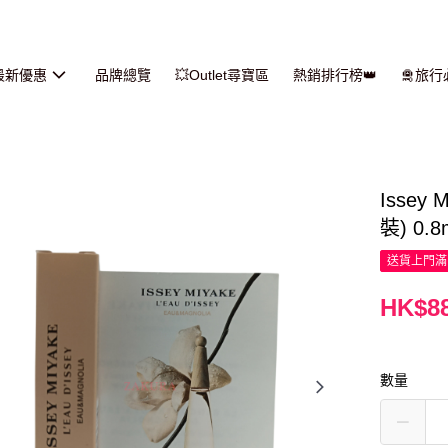
最新優惠
品牌總覽
💥Outlet尋寶區
熱銷排行榜👑
🛅旅
Isse
裝) 0.8
送貨上門滿H
HK$88
數量