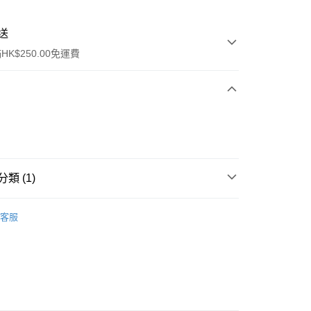
送
K$250.00免運費
類 (1)
ay
行裝
香水香薰
客服
流，訂單確認發貨後2-4個工作天送達
運費表
50.00 或以上免運費
自取，訂單確認後2-4個工作天到店，7天內取。逾期後