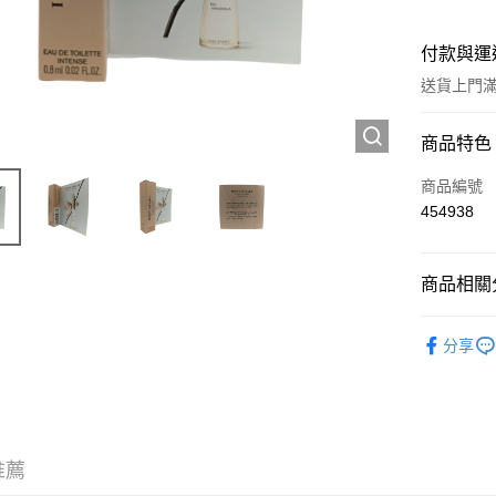
付款與運
送貨上門滿H
付款方式
商品特色
信用卡
商品編號
454938
Apple Pay
AlipayHK
商品相關分
WeChat P
試用裝/旅
分享
送貨方式
JD京東物
滿 HK$2
推薦
付款後門市