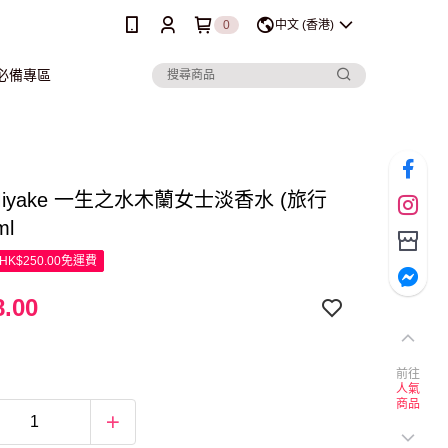
0
中文 (香港)
行必備專區
y Miyake 一生之水木蘭女士淡香水 (旅行
ml
K$250.00免運費
.00
前往
人氣
商品