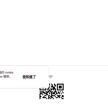
，並不會安排重寄
 cookie
e 聲明使
我知道了
官方APP