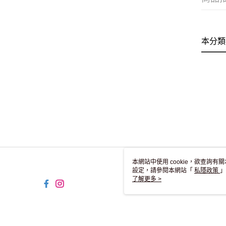
本分類
本網站中使用 cookie，欲查詢有關
設定，請參閱本網站「
私隱政策
」
用 cookie。
了解更多 >