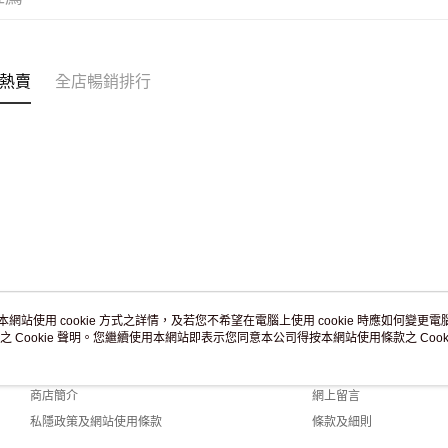
付款後門市
訂單作廢
免運費
熱賣
全店暢銷排行
本網站使用 cookie 方式之詳情，及若您不希望在電腦上使用 cookie 時應如何變更電腦的
之 Cookie 聲明。您繼續使用本網站即表示您同意本公司得按本網站使用條款之 Cooki
關於我們
客戶服務
品牌故事
購物說明
商店簡介
網上留言
私隱政策及網站使用條款
條款及細則