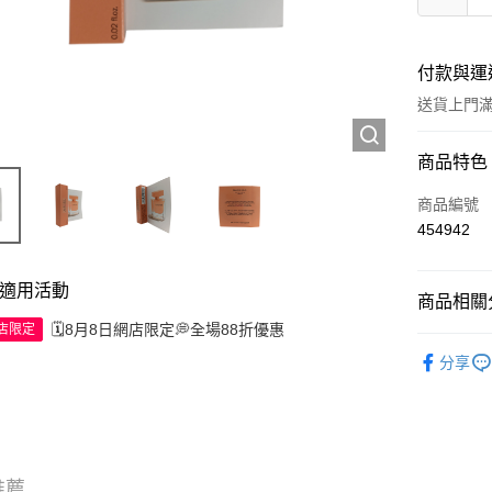
付款與運
送貨上門滿H
付款方式
商品特色
信用卡
商品編號
454942
Apple Pay
AlipayHK
適用活動
商品相關分
WeChat P
🗓️8月8日網店限定💭全場88折優惠
網店限定
試用裝/旅
分享
送貨方式
JD京東物
滿 HK$2
推薦