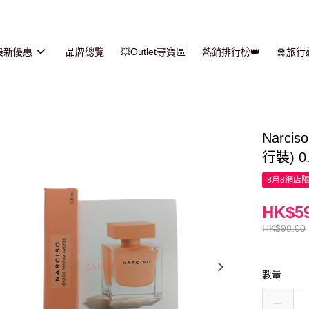
最新優惠
品牌總覽
💥Outlet尋寶區
熱銷排行榜👑
🛅旅
Narcis
行裝) 0
8月8網店
HK$59
HK$98.00
數量