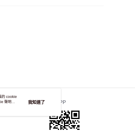
自取，訂單確認後2-4個工作天到店，7天內取。逾期後
，並不會安排重寄
 cookie
e 聲明使
我知道了
官方APP