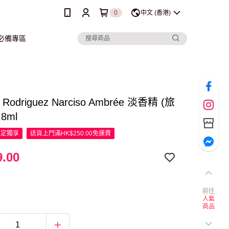
0
中文 (香港)
行必備專區
o Rodriguez Narciso Ambrée 淡香精 (旅
.8ml
限定
獨享
送貨上門滿HK$250.00免運費
.00
前往
人氣
商品