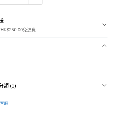
送
K$250.00免運費
類 (1)
ay
行裝
護膚保養
客服
流，訂單確認發貨後2-4個工作天送達
運費表
50.00 或以上免運費