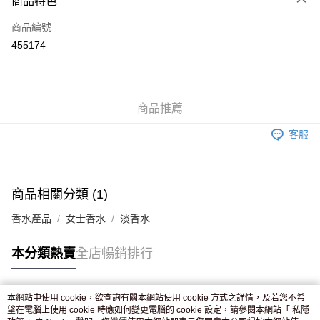
商品特色
信用卡
商品編號
Apple Pay
455174
AlipayHK
WeChat Pay
商品推薦
送貨方式
客服
JD京東物流，訂單確認發貨後2-4個工作天送達
運費表
滿 HK$250.00 或以上免運費
付款後門市自取，訂單確認後2-4個工作天到店，7天內取。逾期後
商品相關分類 (1)
訂單作廢，並不會安排重寄
香水產品
女士香水
淡香水
免運費
本分類熱賣
全店暢銷排行
本網站中使用 cookie，欲查詢有關本網站使用 cookie 方式之詳情，及若您不希
熱門標籤
望在電腦上使用 cookie 時應如何變更電腦的 cookie 設定，請參閱本網站「
私隱