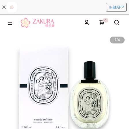
開啟APP
0
1
/
4