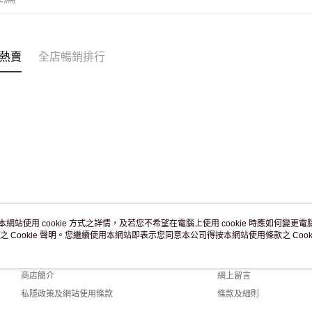
訂單作廢
免運費
熱賣
全店暢銷排行
本網站使用 cookie 方式之詳情，及若您不希望在電腦上使用 cookie 時應如何變更電腦的
之 Cookie 聲明。您繼續使用本網站即表示您同意本公司得按本網站使用條款之 Cooki
關於我們
客戶服務
品牌故事
購物說明
商店簡介
網上留言
私隱政策及網站使用條款
條款及細則