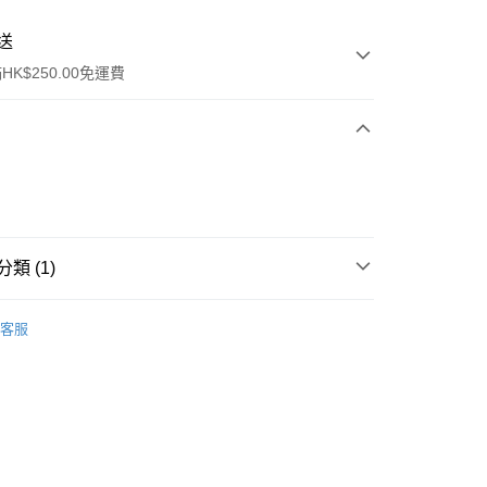
送
K$250.00免運費
類 (1)
ay
沐浴產品
沐浴露/洗手液
客服
流，訂單確認發貨後2-4個工作天送達
運費表
50.00 或以上免運費
自取，訂單確認後2-4個工作天到店，7天內取。逾期後