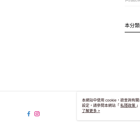
本分類
本網站中使用 cookie，欲查詢有關
設定，請參閱本網站「
私隱政策
」
用 cookie。
了解更多 >