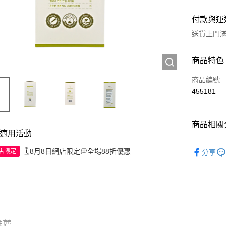
付款與運
送貨上門滿H
付款方式
商品特色
信用卡
商品編號
455181
Apple Pay
AlipayHK
商品相關分
適用活動
WeChat P
個人護理
🗓️8月8日網店限定💭全場88折優惠
網店限定
分享
送貨方式
JD京東物
滿 HK$2
付款後門市
推薦