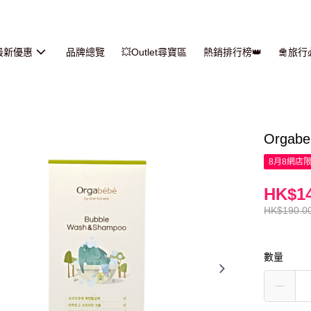
最新優惠
品牌總覽
💥Outlet尋寶區
熱銷排行榜👑
🛅旅
Orga
8月8網店
HK$14
HK$190.0
數量