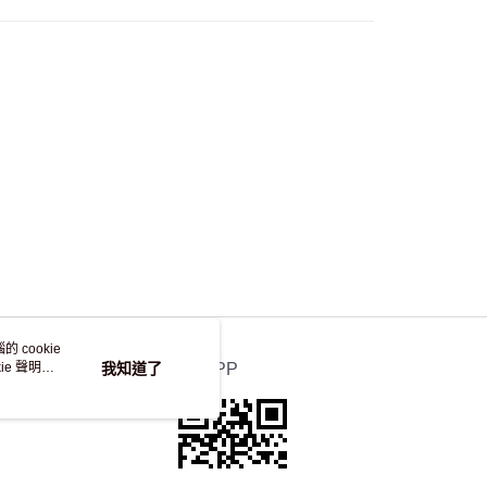
，並不會安排重寄
 cookie
e 聲明使
我知道了
官方APP