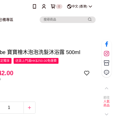
0
中文 (香港)
行必備專區
bebe 寶寶檜木泡泡洗髮沐浴露 500ml
限定
獨享
送貨上門滿HK$250.00免運費
2.00
0
前往
人氣
商品