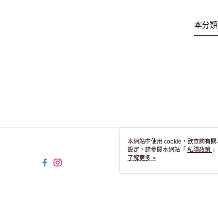
本分類
本網站中使用 cookie，欲查詢有關
設定，請參閱本網站「
私隱政策
」
用 cookie。
了解更多 >