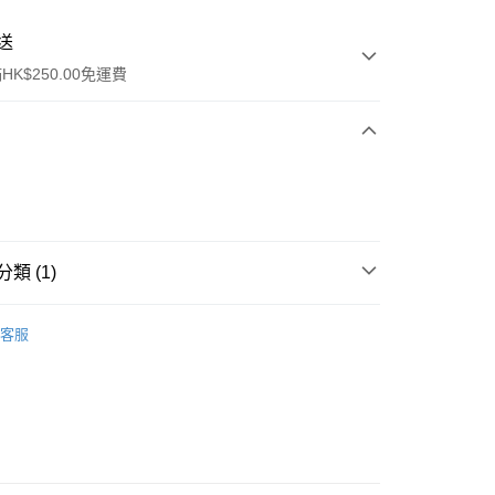
送
K$250.00免運費
類 (1)
ay
身體護理
身體護理
客服
流，訂單確認發貨後2-4個工作天送達
運費表
50.00 或以上免運費
自取，訂單確認後2-4個工作天到店，7天內取。逾期後