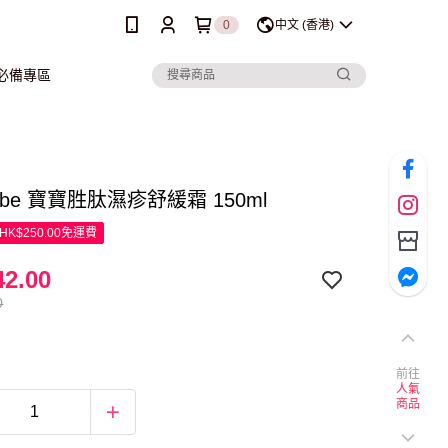
0
中文 (香港)
行必備專區
bebe 寶寶胜肽濕疹舒緩霜 150ml
K$250.00免運費
2.00
0
前往
人氣
商品