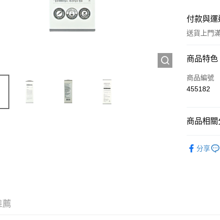
付款與運
送貨上門滿H
付款方式
商品特色
信用卡
商品編號
455182
Apple Pay
AlipayHK
商品相關分
WeChat P
個人護理
分享
送貨方式
JD京東物
滿 HK$2
推薦
付款後門市