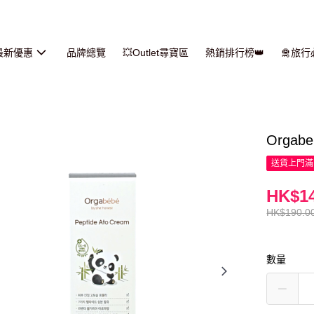
最新優惠
品牌總覽
💥Outlet尋寶區
熱銷排行榜👑
🛅旅
Orga
送貨上門滿H
HK$14
HK$190.0
數量