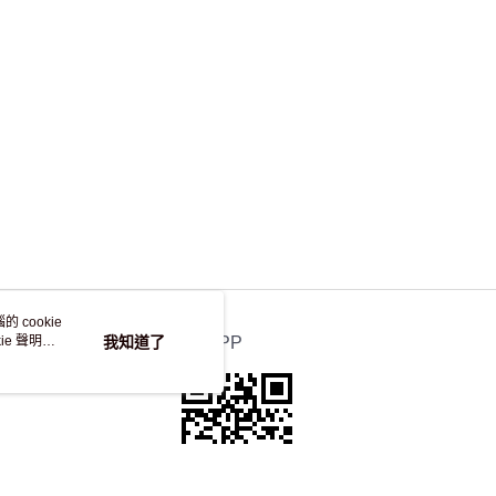
，並不會安排重寄
 cookie
e 聲明使
我知道了
官方APP