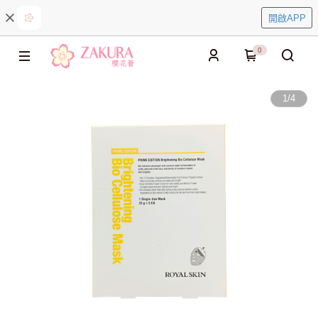
開啟APP
0
1
/
4