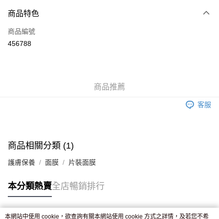
付款方式
商品特色
信用卡
商品編號
Apple Pay
456788
AlipayHK
WeChat Pay
商品推薦
送貨方式
客服
JD京東物流，訂單確認發貨後2-4個工作天送達
運費表
滿 HK$250.00 或以上免運費
商品相關分類 (1)
護膚保養
面膜
片裝面膜
本分類熱賣
全店暢銷排行
本網站中使用 cookie，欲查詢有關本網站使用 cookie 方式之詳情，及若您不希