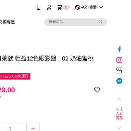
0
中文 (香港)
行必備專區
 珂萊歐 輕盈12色眼影盤 - 02 奶油蜜桃
K$250.00免運費
9.00
0
前往
人氣
商品