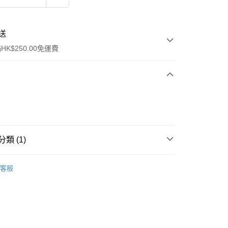
送
K$250.00免運費
類 (1)
ay
眼部彩妝
眼影
客服
流，訂單確認發貨後2-4個工作天送達
運費表
50.00 或以上免運費