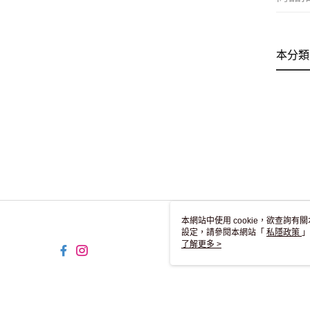
本分類
本網站中使用 cookie，欲查詢有關
設定，請參閱本網站「
私隱政策
」
用 cookie。
了解更多 >