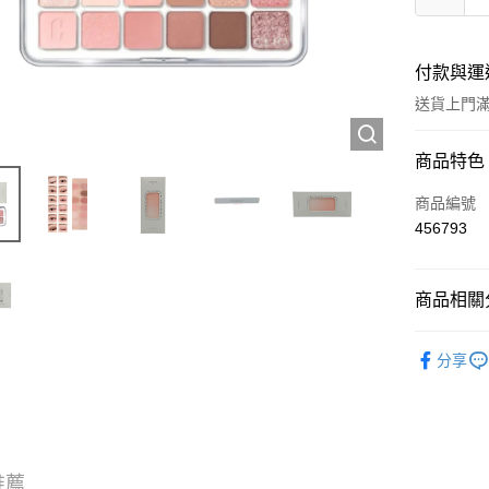
付款與運
送貨上門滿H
付款方式
商品特色
信用卡
商品編號
456793
Apple Pay
AlipayHK
商品相關分
WeChat P
彩妝產品
分享
送貨方式
JD京東物
滿 HK$2
推薦