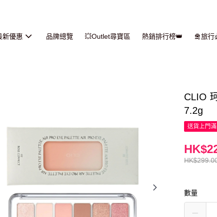
最新優惠
品牌總覽
💥Outlet尋寶區
熱銷排行榜👑
🛅旅
CLIO
7.2g
送貨上門滿H
HK$22
HK$299.0
數量