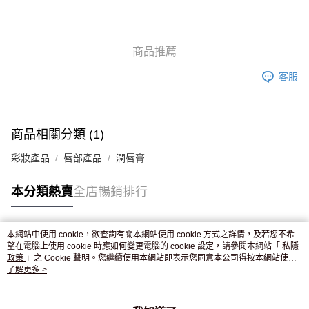
AlipayHK
WeChat Pay
商品推薦
送貨方式
客服
JD京東物流，訂單確認發貨後2-4個工作天送達
運費表
滿 HK$250.00 或以上免運費
商品相關分類 (1)
彩妝產品
唇部產品
潤唇膏
本分類熱賣
全店暢銷排行
本網站中使用 cookie，欲查詢有關本網站使用 cookie 方式之詳情，及若您不希
熱門標籤
望在電腦上使用 cookie 時應如何變更電腦的 cookie 設定，請參閱本網站「
私隱
政策
」之 Cookie 聲明。您繼續使用本網站即表示您同意本公司得按本網站使用
條款之 Cookie 聲明使用 cookie。
了解更多 >
熱銷排行
最新商品
人氣推薦