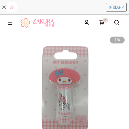
開啟APP
0
1
/
4