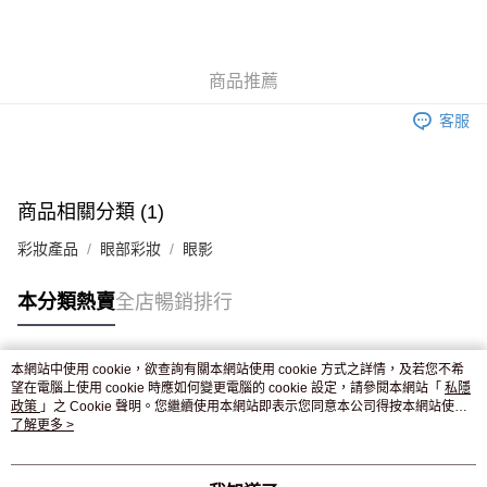
AlipayHK
WeChat Pay
商品推薦
送貨方式
客服
JD京東物流，訂單確認發貨後2-4個工作天送達
運費表
滿 HK$250.00 或以上免運費
商品相關分類 (1)
彩妝產品
眼部彩妝
眼影
本分類熱賣
全店暢銷排行
本網站中使用 cookie，欲查詢有關本網站使用 cookie 方式之詳情，及若您不希
熱門標籤
望在電腦上使用 cookie 時應如何變更電腦的 cookie 設定，請參閱本網站「
私隱
政策
」之 Cookie 聲明。您繼續使用本網站即表示您同意本公司得按本網站使用
條款之 Cookie 聲明使用 cookie。
了解更多 >
熱銷排行
最新商品
人氣推薦