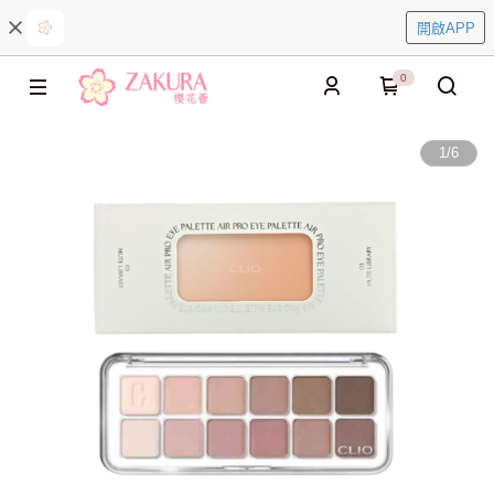
開啟APP
0
1
/
6