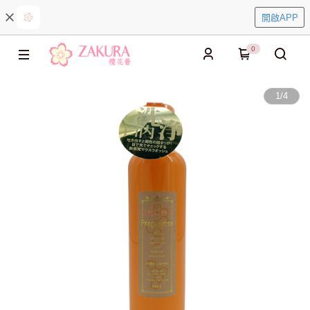
開啟APP
0
1
/
4