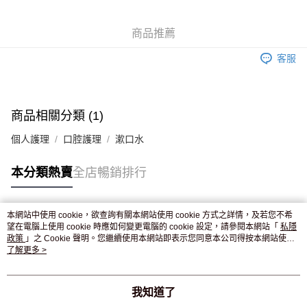
WeChat Pay
商品推薦
送貨方式
客服
JD京東物流，訂單確認發貨後2-4個工作天送達
運費表
滿 HK$250.00 或以上免運費
商品相關分類 (1)
個人護理
口腔護理
漱口水
本分類熱賣
全店暢銷排行
本網站中使用 cookie，欲查詢有關本網站使用 cookie 方式之詳情，及若您不希
熱門標籤
望在電腦上使用 cookie 時應如何變更電腦的 cookie 設定，請參閱本網站「
私隱
政策
」之 Cookie 聲明。您繼續使用本網站即表示您同意本公司得按本網站使用
條款之 Cookie 聲明使用 cookie。
了解更多 >
熱銷排行
最新商品
人氣推薦
我知道了