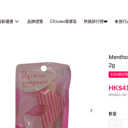
最新優惠
品牌總覽
💥Outlet尋寶區
熱銷排行榜👑
🛅旅
Ment
2g
8月8網店
HK$41
HK$41.30
數量