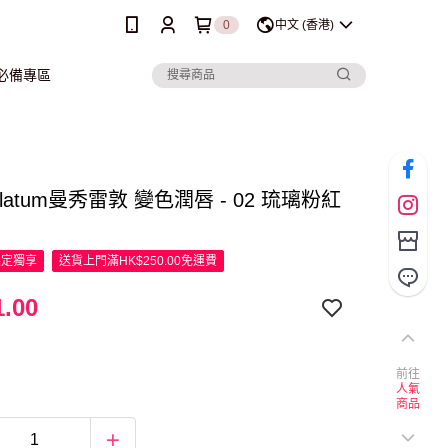
0
中文 (香港)
行必備專區
holatum曼秀雷敦 變色潤唇 - 02 琉璃粉紅
限定
獨享
送貨上門滿HK$250.00免運費
.00
前往
人氣
商品