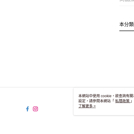
本分類
本網站中使用 cookie，欲查詢有關
設定，請參閱本網站「
私隱政策
」
用 cookie。
了解更多 >