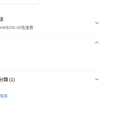
送
K$250.00免運費
類 (1)
ay
唇部護理
潤唇膏/護理
客服
流，訂單確認發貨後2-4個工作天送達
運費表
50.00 或以上免運費