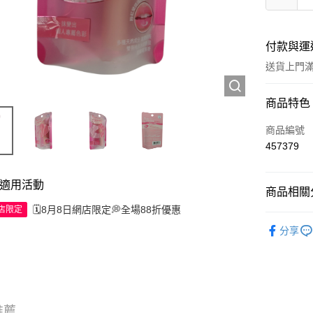
付款與運
送貨上門滿H
付款方式
商品特色
信用卡
商品編號
457379
Apple Pay
AlipayHK
適用活動
商品相關分
WeChat P
🗓️8月8日網店限定💭全場88折優惠
網店限定
護膚保養
分享
送貨方式
JD京東物
滿 HK$2
推薦