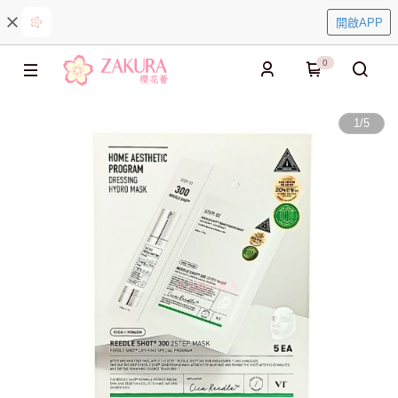
開啟APP
0
1
/
5