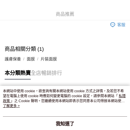
WeChat Pay
商品推薦
送貨方式
客服
JD京東物流，訂單確認發貨後2-4個工作天送達
運費表
滿 HK$250.00 或以上免運費
商品相關分類 (1)
護膚保養
面膜
片裝面膜
本分類熱賣
全店暢銷排行
本網站中使用 cookie，欲查詢有關本網站使用 cookie 方式之詳情，及若您不希
熱門標籤
望在電腦上使用 cookie 時應如何變更電腦的 cookie 設定，請參閱本網站「
私隱
政策
」之 Cookie 聲明。您繼續使用本網站即表示您同意本公司得按本網站使用
條款之 Cookie 聲明使用 cookie。
了解更多 >
熱銷排行
最新商品
人氣推薦
我知道了