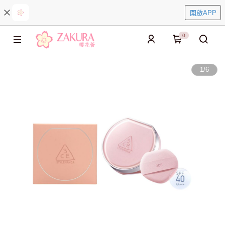
開啟APP
0
1
/
6