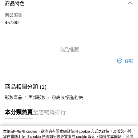
商品特色
信用卡
商品編號
Apple Pay
457392
AlipayHK
WeChat Pay
商品推薦
送貨方式
客服
JD京東物流，訂單確認發貨後2-4個工作天送達
運費表
滿 HK$250.00 或以上免運費
商品相關分類 (1)
彩妝產品
面部彩妝
粉底液/氣墊粉底
本分類熱賣
全店暢銷排行
本網站中使用 cookie，欲查詢有關本網站使用 cookie 方式之詳情，及若您不希
熱門標籤
望在電腦上使用 cookie 時應如何變更電腦的 cookie 設定，請參閱本網站「
私隱