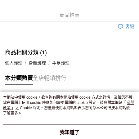
WeChat Pay
商品推薦
送貨方式
客服
JD京東物流，訂單確認發貨後2-4個工作天送達
運費表
滿 HK$250.00 或以上免運費
商品相關分類 (1)
個人護理
身體護理
手足護理
本分類熱賣
全店暢銷排行
本網站中使用 cookie，欲查詢有關本網站使用 cookie 方式之詳情，及若您不希
熱門標籤
望在電腦上使用 cookie 時應如何變更電腦的 cookie 設定，請參閱本網站「
私隱
政策
」之 Cookie 聲明。您繼續使用本網站即表示您同意本公司得按本網站使用
條款之 Cookie 聲明使用 cookie。
了解更多 >
熱銷排行
最新商品
人氣推薦
我知道了