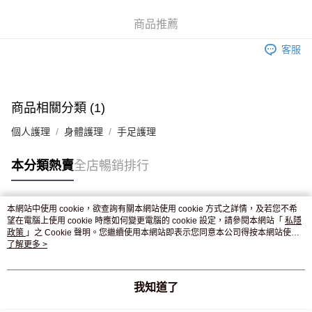
WeChat Pay
商品推薦
送貨方式
客服
JD京東物流，訂單確認發貨後2-4個工作天送達
運費表
滿 HK$250.00 或以上免運費
商品相關分類 (1)
個人護理
身體護理
手足護理
本分類熱賣
全店暢銷排行
本網站中使用 cookie，欲查詢有關本網站使用 cookie 方式之詳情，及若您不希
熱門標籤
望在電腦上使用 cookie 時應如何變更電腦的 cookie 設定，請參閱本網站「
私隱
政策
」之 Cookie 聲明。您繼續使用本網站即表示您同意本公司得按本網站使用
條款之 Cookie 聲明使用 cookie。
了解更多 >
熱銷排行
最新商品
人氣推薦
我知道了