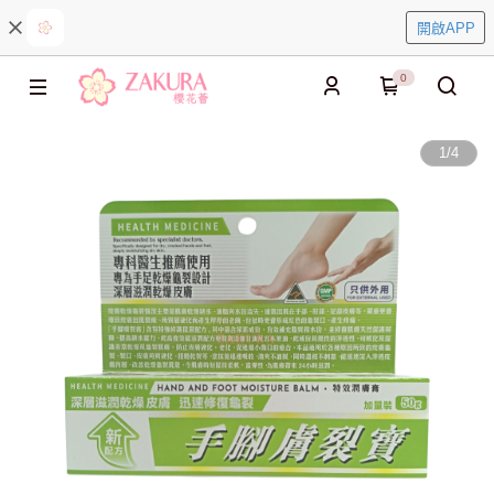
開啟APP
0
1
/
4