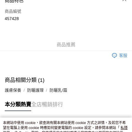
商品特色
信用卡
商品編號
Apple Pay
457428
AlipayHK
WeChat Pay
商品推薦
送貨方式
客服
JD京東物流，訂單確認發貨後2-4個工作天送達
運費表
滿 HK$250.00 或以上免運費
商品相關分類 (1)
護膚保養
防曬護理
防曬乳/霜
本分類熱賣
全店暢銷排行
本網站中使用 cookie，欲查詢有關本網站使用 cookie 方式之詳情，及若您不希
熱門標籤
望在電腦上使用 cookie 時應如何變更電腦的 cookie 設定，請參閱本網站「
私隱