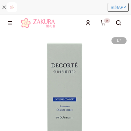
開啟APP
0
1
/
4