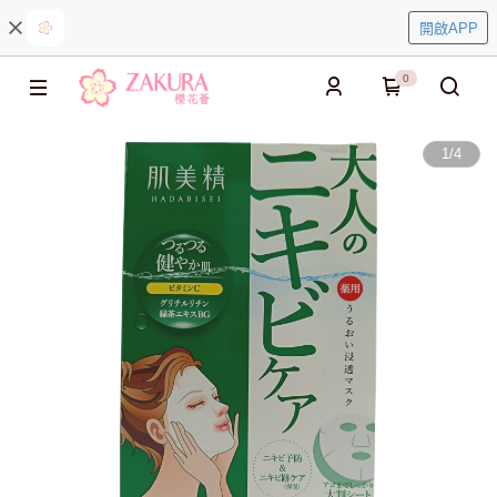
開啟APP
0
1
/
4