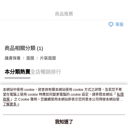
WeChat Pay
商品推薦
送貨方式
客服
JD京東物流，訂單確認發貨後2-4個工作天送達
運費表
滿 HK$250.00 或以上免運費
商品相關分類 (1)
護膚保養
面膜
片裝面膜
本分類熱賣
全店暢銷排行
本網站中使用 cookie，欲查詢有關本網站使用 cookie 方式之詳情，及若您不希
熱門標籤
望在電腦上使用 cookie 時應如何變更電腦的 cookie 設定，請參閱本網站「
私隱
政策
」之 Cookie 聲明。您繼續使用本網站即表示您同意本公司得按本網站使用
條款之 Cookie 聲明使用 cookie。
了解更多 >
熱銷排行
最新商品
人氣推薦
我知道了