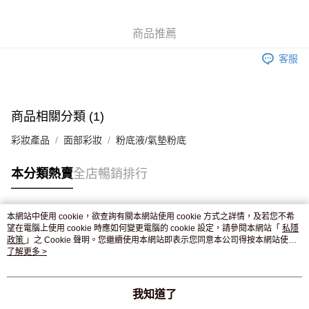
WeChat Pay
商品推薦
送貨方式
客服
JD京東物流，訂單確認發貨後2-4個工作天送達
運費表
滿 HK$250.00 或以上免運費
商品相關分類 (1)
彩妝產品
面部彩妝
粉底液/氣墊粉底
本分類熱賣
全店暢銷排行
本網站中使用 cookie，欲查詢有關本網站使用 cookie 方式之詳情，及若您不希
熱門標籤
望在電腦上使用 cookie 時應如何變更電腦的 cookie 設定，請參閱本網站「
私隱
政策
」之 Cookie 聲明。您繼續使用本網站即表示您同意本公司得按本網站使用
條款之 Cookie 聲明使用 cookie。
了解更多 >
熱銷排行
最新商品
人氣推薦
我知道了