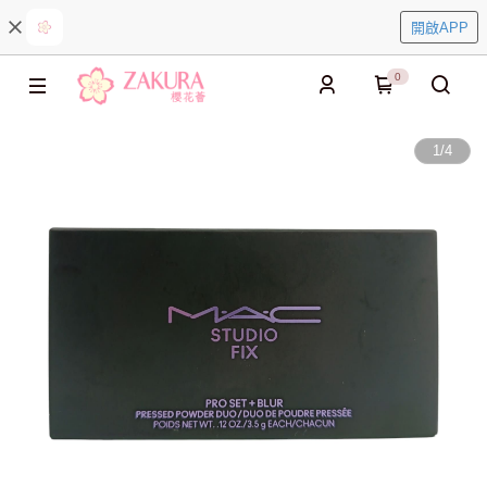
開啟APP
0
1
/
4