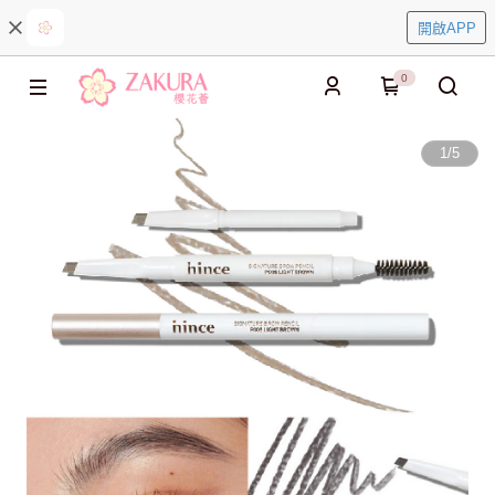
開啟APP
0
1
/
5