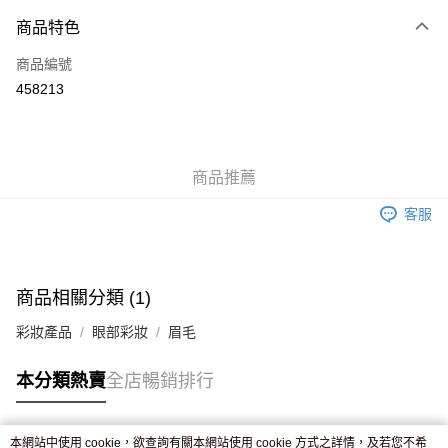
付款方式
商品特色
信用卡
商品編號
Apple Pay
458213
AlipayHK
WeChat Pay
商品推薦
送貨方式
客服
JD京東物流，訂單確認發貨後2-4個工作天送達
運費表
滿 HK$250.00 或以上免運費
商品相關分類 (1)
彩妝產品
眼部彩妝
眉毛
本分類熱賣
全店暢銷排行
本網站中使用 cookie，欲查詢有關本網站使用 cookie 方式之詳情，及若您不希