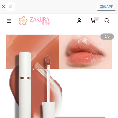
開啟APP
0
1
/
5