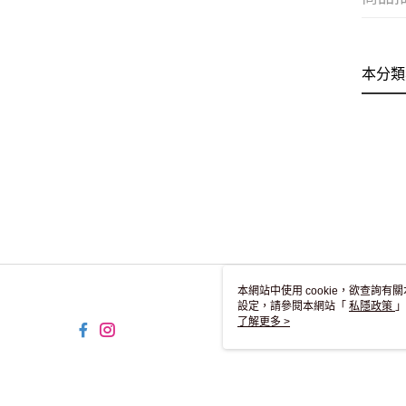
本分類
本網站中使用 cookie，欲查詢有關
設定，請參閱本網站「
私隱政策
」
用 cookie。
了解更多 >