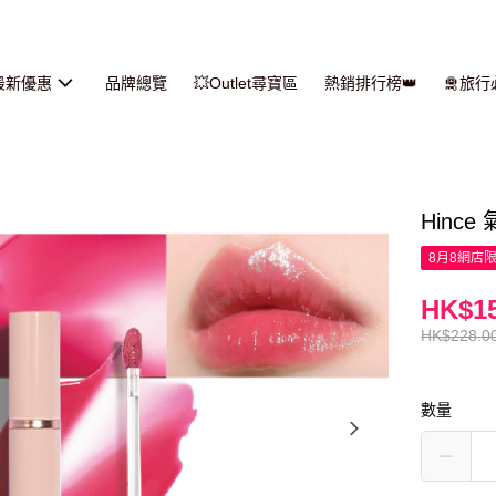
最新優惠
品牌總覽
💥Outlet尋寶區
熱銷排行榜👑
🛅旅
Hince
8月8網店
HK$15
HK$228.0
數量