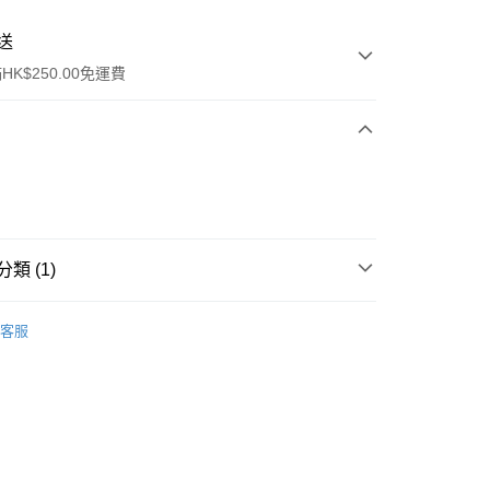
送
K$250.00免運費
類 (1)
ay
唇部產品
唇彩
客服
流，訂單確認發貨後2-4個工作天送達
運費表
50.00 或以上免運費