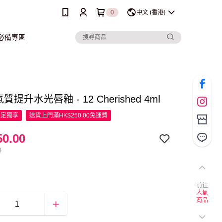
0
中文 (香港)
行必備專區
 氣質提升水光唇釉 - 12 Cherished 4ml
限定
獨享
送貨上門滿HK$250.00免運費
0.00
0
前往
人氣
商品