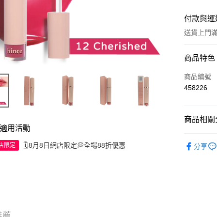
付款與運
送貨上門滿H
付款方式
商品特色
信用卡
商品編號
458226
Apple Pay
AlipayHK
商品相關分
適用活動
WeChat P
彩妝產品
🗓️8月8日網店限定💭全場88折優惠
網店限定
分享
送貨方式
JD京東物
滿 HK$2
推薦